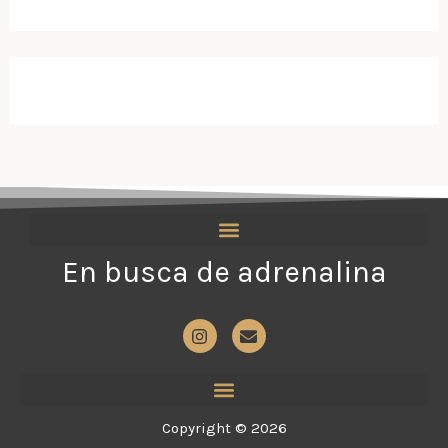
En busca de adrenalina
I
E
n
n
s
v
t
e
a
l
g
o
Copyright © 2026
r
p