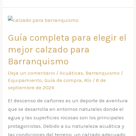
Guía
completa
Guía completa para elegir el
para
elegir
mejor calzado para
el
Barranquismo
mejor
calzado
Deja un comentario
/
Acuáticas
,
Barranquismo
/
para
Equipamiento
,
Guía de compra
,
Río
/
8 de
Barranquismo
septiembre de 2024
El descenso de cañones es un deporte de aventura
que se desarrolla en entornos naturales donde el
agua y las superficies rocosas son los principales
protagonistas. Debido a su naturaleza acuática y
las condiciones del terreno, un calzado adecuado