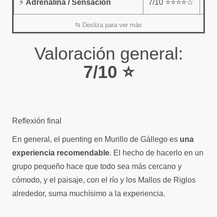
⚡
Adrenalina / Sensación
7/10 ⭐⭐⭐⭐☆
Caí
Valoración general:
7/10 ⭐
Reflexión final
En general, el puenting en Murillo de Gállego es
una
experiencia recomendable
. El hecho de hacerlo en un
grupo pequeño hace que todo sea más cercano y
cómodo, y el paisaje, con el río y los Mallos de Riglos
alrededor, suma muchísimo a la experiencia.