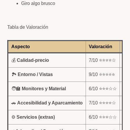
Giro algo brusco
Tabla de Valoración
Aspecto
Valoración
Co
💰
Calidad-precio
7/10 ⭐⭐⭐⭐☆
Es 
🏞️
Entorno / Vistas
9/10 ⭐⭐⭐⭐⭐
Bue
🧑‍🏫
Monitores y Material
6/10 ⭐⭐⭐☆☆
Mat
🚗
Accesibilidad y Aparcamiento
7/10 ⭐⭐⭐⭐☆
Bue
⚙️
Servicios (extras)
6/10 ⭐⭐⭐☆☆
Ins