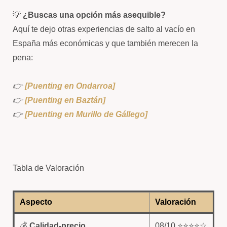
💡
¿Buscas una opción más asequible?
Aquí te dejo otras experiencias de salto al vacío en
España más económicas y que también merecen la
pena:
👉
[Puenting en Ondarroa]
👉
[Puenting en Baztán]
👉
[Puenting en Murillo de Gállego]
Tabla de Valoración
Aspecto
Valoración
Co
💰
Calidad-precio
08/10 ⭐⭐⭐⭐☆
Es