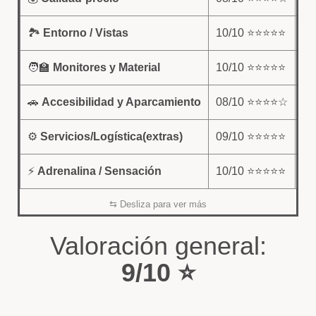
🏞️
Entorno / Vistas
10/10 ⭐⭐⭐⭐⭐
El
🧑‍🏫
Monitores y Material
10/10 ⭐⭐⭐⭐⭐
Pr
🚗
Accesibilidad y Aparcamiento
08/10 ⭐⭐⭐⭐☆
En
⚙️
Servicios/Logística(extras)
09/10 ⭐⭐⭐⭐⭐
Se
⚡
Adrenalina / Sensación
10/10 ⭐⭐⭐⭐⭐
Un
Valoración general:
9/10 ⭐