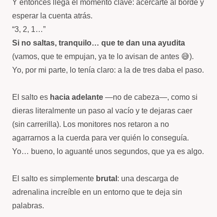
Y entonces llega el momento clave: acercarte al borde y
esperar la cuenta atrás.
“3, 2, 1…”
Si no saltas, tranquilo… que te dan una ayudita
(vamos, que te empujan, ya te lo avisan de antes 😅).
Yo, por mi parte, lo tenía claro: a la de tres daba el paso.
El salto es
hacia adelante
—no de cabeza—, como si
dieras literalmente un paso al vacío y te dejaras caer
(sin carrerilla). Los monitores nos retaron a no
agarrarnos a la cuerda para ver quién lo conseguía.
Yo… bueno, lo aguanté unos segundos, que ya es algo.
El salto es simplemente
brutal
: una descarga de
adrenalina increíble en un entorno que te deja sin
palabras.