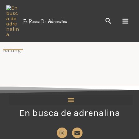
Ir
al
Buscar
En Busca De Adrenalina
contenido
Rafting
En busca de adrenalina
I
E