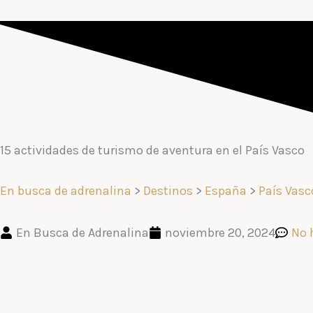
15 actividades de turismo de aventura en el País Vasco
En busca de adrenalina
>
Destinos
>
España
>
País Vasc
En Busca de Adrenalina
noviembre 20, 2024
No 