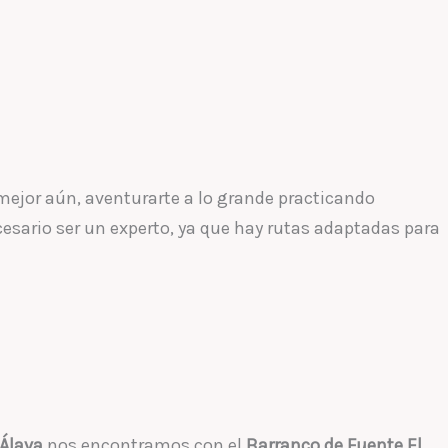
 mejor aún, aventurarte a lo grande practicando
cesario ser un experto, ya que hay rutas adaptadas para
Álava
nos encontramos con el
Barranco de Fuente El