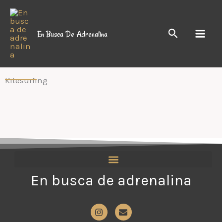
Ir
al
Buscar
En Busca De Adrenalina
contenido
Kitesurfing
En busca de adrenalina
I
E